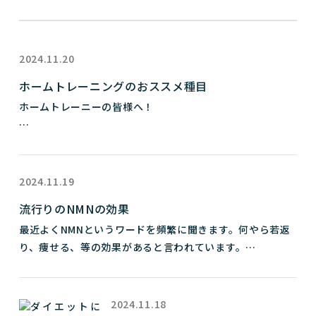
2024.11.20
ホームトレーニングのおススメ種目
ホームトレーニーの皆様へ！

ホームトレーニングでもダイエット、筋肉成長、マッチ
ョ、お腹痩せ、全て成功させる事が可能です。

2024.11.19
家でトレーニングて何をすれば良いの？

流行りのNMNの効果
最近よくNMNというワードを頻繁に聞きます。何やら若返
ホームトレーニングのおススメ種目を解説します。

り、痩せる、等の効果があると言われています。

背中　チンニング　懸垂　背中のストレッチ

ではNMNについて解説します。

胸　　手幅を広げた腕立て伏せ

2024.11.18