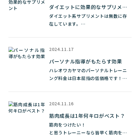
NMNはニコチンアミドモノヌクレオチドと言います。

　　　ベンチ台があればダンベルフライ

ダイエットに効果的なサプリメン
ト
ダイエット系サプリメントは無数に存
NMNを摂取するとビタミンB3の一種の補酵素であるNAD+
肩　　サイドレイズ

在しています。

(ニコチンアミドアデニンジヌクレオチド)が生成されます。

　　　ダンベルショルダープレス

またこれからも無限に新しいものが作
このNAD+が老化を防止すると期待されています。

り出されるでしょう。

腕　　リバースディップス

今回はダイエット系サプリメントにつ
NAD+は体内で糖をエネルギーに変える役割りを持ちます。

　　　ダンベルカール

2024.11.17
いてお話します。

またNAD+は多くの細胞内に存在し電子伝達体の役割を果た
パーソナル指導がもたらす効果
します。

脚　　ランジ

ハレオワカヤマのパーソナルトレーニ
まずコスパ最強のダイエット系サプリ
　　　自重スクワット

ング料金は日本屈指の低価格です！

はカフェインです。

NADレベルの上昇は脳に存在するサーチュイン遺伝子を上
詳細はホームページトップをご覧くだ
カフェインは脂肪燃焼のみならず利尿
昇させます。

腹筋　クランチ

さい

作用もあるので最短で体重を落としま
　　　レッグレイズ

またハレオワカヤマは体験無料です

す。

サーチュイン遺伝子...
2024.11.16
気軽にお問い合わせください！

PS  ダンベル3キロか5キロ

筋肉成長は1年何キロがベスト？
090-1895-3007

ただ、コーヒーを飲むと気分が悪くな
　　　...
筋肉をつけたい！

ラインID haleo0808

る人は緑茶をおススメします。

と思うトレーニーなら皆早く筋肉をつ
緑茶はカフェインだけでなくカテキン