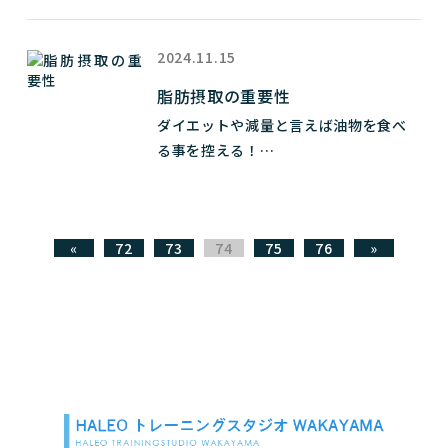
けたいと願います。

も含んでいます。

筋トレやダイエットに取り組んでいる
カテキンも脂肪燃焼作用があるので緑
この気持ちがイタズラに体重を増やし
多くの方が一度は耳にする言葉、「パ
茶はダイエットにかなりおススメです。

2024.11.15
てしまう間違いのトリガーです。

ーソナルトレーニング」。特に、お腹
脂肪摂取の重要性
痩せを目指すダイエットにおいて、パー
次は防風通聖散です。

ダイエットや減量と言えば油物を食べ
またドーピングをしている人の話をナ
ソナルトレーニングの重要性を理解す
これは脂の吸収をブロックします。油物
る事を控える！

チュラルトレーニーが真似することも
ることが必要です。本記事では、筋トレ
を食べても太るのを防ぎます。

が一般論です。

イタズラに体重を増やしてしまう原因
パーソナル指導のメリット、筋トレと
が、この考えはもはや古いと言えます。

でもあります。

ダイエットの関係、お腹痩せに向けた
次...
具体的なアプローチについて詳しくご
«
72
73
74
75
76
»
油には摂取を避けるものと摂取すべき
私のFACTをお話します。

説明します。

ものがあります。

私のコンテストビルダーキャリアは約
### 筋トレパー...
まず避ける油はオメガ6と最近は呼ばれ
11年です。

ています。

肉の油、サラダ油、マーガリン等に使
初コンテストが約68キロ、最終コンテ
われる油等です。

ストが約83キロでした。

これらは、血流を悪くして血圧を上げ