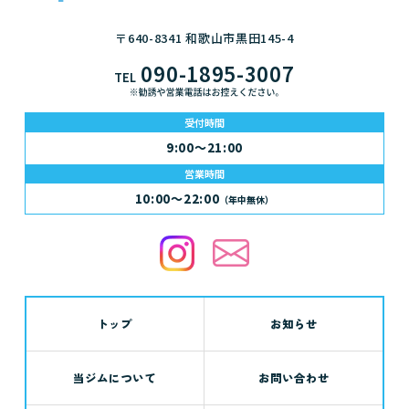
る、肥満、成人病、脳梗塞などの疾患
最終コンテストは絞り切って約78キ
に関連します。

ロ、そこからカーボアップして約83キ
〒640-8341 和歌山市黒田145-4
ロです。

090-1895-3007
摂取すべき油はオメガ3と呼ばれていま
TEL
す。

なので、約11年で約10キロ、純粋な筋
魚の油、菜種油、亜麻仁油等です。

肉量が増えた事になります。

受付時間
これらは血流をサラサラにする、脂肪
9:00～21:00
燃焼サポート、筋肉成長などに関連し
ナチュラル...
営業時間
ます。

10:00～22:00
（年中無休）
またテストステロン活性化に重要な役
割を果たします。

ダイエットで起...
トップ
お知らせ
当ジムについて
お問い合わせ