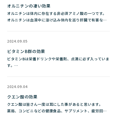
末梢血管を広げて血行を良くし筋肉や末梢神経に酸素や栄
筋トレの効果的な週間スケジュール

オルニチンの凄い効果
養を送るサポート。

週に何日筋トレを行うのが効果的かや、トレーニングのポ
オルニチンは体内に存在する非必須アミノ酸の一つです。
イントについて詳しくご紹介します。筋トレを継続するた
オルニチンは血液中に溶け込み体内を巡り肝臓で有害なア
強い抗酸化作用と抗炎症作用で肌の老化を防ぎニキビなど
めには、...
ンモニアの解毒を行います。

肌荒れを予防します。

疲労回復

動脈硬化や血栓の予防。

2024.09.05
睡眠、目覚めサポート

ビタミンB群の効果
肝臓保護

血圧を下げるサポート。

ビタミンBは栄養ドリンクや栄養剤、点滴に必ず入っていま
肝臓機能回復サポート

す。

アルコール性疲労抑制

悪玉コレステロールを下げる。

ではビタミンB群の効果を説明します。

脂質代謝促進

ビタミンB1

コラーゲン合成促進による美肌効果

女性ホルモンの分泌を正常に調整するサポート。

糖質をエネルギーに変える。

筋肉量増加

2024.09.04
アルコールの代謝に関与する。

基礎代謝アップ

以上が主たる役割です。

クエン酸の効果
肩凝り、筋肉痛の緩和。

クエン酸は皆さん一度は耳にした事があると思います。

等たくさんの効果を持ち合わせています。

ビタミンEは脂溶性の為摂取量には気をつけてください。

薬局、コンビニなどの健康食品、サプリメント、疲労回復
ビタミンB2

ダイエット、疲労回復にオルニチン摂取をおススメしま