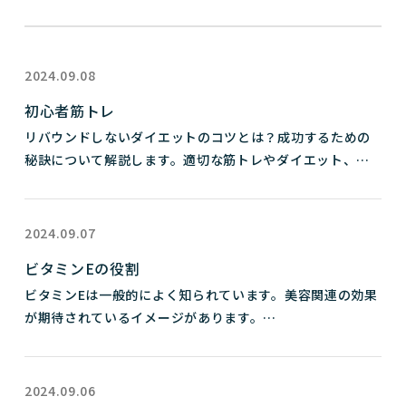
2024.09.08
初心者筋トレ
リバウンドしないダイエットのコツとは？成功するための
秘訣について解説します。適切な筋トレやダイエット、リ
バウンドを防ぐ方法など、効果的な情報をご紹介します。

初心者筋トレ

2024.09.07
ウェイトトレーニングの基本

ビタミンEの役割
初心者におすすめの筋トレメニューや正しいフォームにつ
ビタミンEは一般的によく知られています。美容関連の効果
いて解説します。筋トレは筋肉量を増やし、基礎代謝を向
が期待されているイメージがあります。

上させる効果があります。ウェイトトレーニングを取り入
今回はビタミンEの効果について解説します。

れることで、リバウンドを防ぎつつ健康的にダイエットを
成功させることができます。

体内の脂質の酸化を防ぎ活性酸素から身体を守ります。

2024.09.06