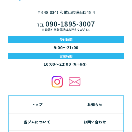
脂肪組織から脂肪酸を取り出して血液
に運び血流にのせてデリバリーする事
〒640-8341 和歌山市黒田145-4
でエネルギーとして使うことです。

090-1895-3007
HALEOイグナイトの成分はこの脂肪燃
TEL
焼メカニズムを実現できる様デザイン
されています。

受付時間
9:00～21:00
haleo.jp

営業時間
10:00～22:00
（年中無休）
ハレオトレーニングスタジオワカヤマ
は体験無料です。

オンラインパーソナルトレーニングも
体験無料です。

090-189...
トップ
お知らせ
当ジムについて
お問い合わせ