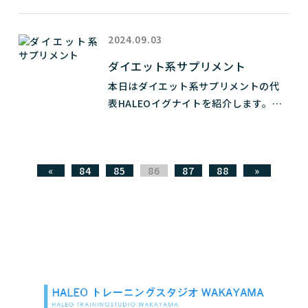
ドリンクなどに入っています。

糖質をエネルギーに変える。

す。

ハレオ...
皮膚や粘膜の代謝に関与する。

ではどんな効果があるのか？

疲れ目、口内炎を改善。

ハレオトレーニングスタジオワカヤマは体験無料です。

2024.09.03
オンラインパーソナルトレーニングも体験無料です。

ダイエット系サプリメント
体内で疲労物質である乳酸を分解して疲労回復をサポー
ビタミンB6

気軽にお問い合わせください。
本日はダイエット系サプリメントの代
ト。

タンパク質の合成に関与。

表HALEOイグナイトを紹介します。

胃液や唾液の分泌量を整えて胃腸の働きをサポート。

神経伝達やアレルギーに関与。

クエン酸の酸っぱさは胃腸の活動を促進するので食欲を増
緑茶エキス

進する。

ビタミンB12

マテエキス

肝臓でのアルコール分解を助け排出をサポート。

神経の正常な働きをサポート。

«
84
85
86
87
88
»
カフェインエキス

乳酸の発生を抑制したり分解する結果血液をサラサラにし
ヘモグロビン、赤血球の生成に関与。

ガラナエキス

ます。

神経障害、記憶力低下、集中力低下を改善。

ロディオラロゼエキス

抗酸化効果、ピーリング効果があり美肌サポート。

コレウスフォルスコリエキス

等が主たる役割です。

以上が成分として含まれています。

ハレオトレーニングスタジオワカヤマは体験無料です。

ビタミンBが不足すると体調不良になるので気...
オンラインパーソナルトレーニング...
脂肪燃焼とは？
